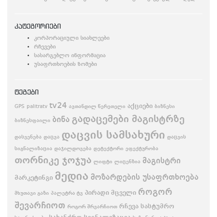
კატეგორიები
კორპორაციული სიახლეები
რჩევები
სასარგებლო ინფორმაცია
უსაფრთხოების ზომები
ტეგები
tv24
აქციები
GPS
palitratv
ავთანდილ წერეთელი
ბიზნესი
გადაცემები მაგისტრზე
ბინა
ბიზნესფაილი
დაცვის სამსახური
დასვენება
დაცვა
დაცვის
სიგნალიზაცია
დაჯილდოვება
დეტექტორი
ეფექტურობა
თორნიკე ჯოჯუა
მაგისტრი
ლიფტი
ლიცენზია
მედია
მოზარდების უსაფრთხოება
მარკეტინგი
როგორ
პირადი მცველი
მხუთავი გაზი
პალეტრა ტვ
შევარჩიოთ
რჩევა
სასტუმრო
როგორ შრვარჩიოთ