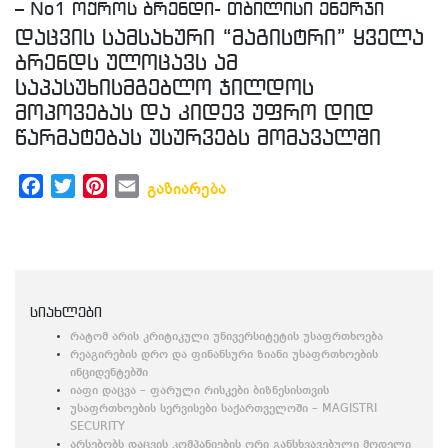
– No1 ოქროს ბრენდი- თბილისი ენერჯი
დაცვის სამსახური “მაგისტრი” ყველა
ბრენდს ულოცავს ამ
საპასუხისმგებლო ჯილდოს
მოპოვებას და კიდევ უფრო დიდ
წარმატებას უსურვებს მომავალში
Facebook
Twitter
Pinterest
Email
გაზიარება
სიახლები
რატომ არის კრიტიკული უნივერსიტეტის უსაფრთხოება
რეაგირების დრო და ფინანსური ზიანი უსაფრთხოების
ინციდენტებში
იაფი დაცვა – ფარული რისკები ბიზნესისთვის
უსაფრთხოების სერვისები საქართველოში – MAGISTRI
SECURITY
არსებობს დაცვის კომპანიების ორი განსხვავებული მოდელი