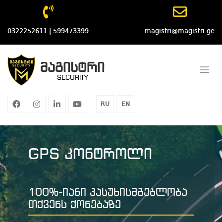
Skip
to
content
0322252611 | 599473399
magistri@magistri.ge
მაგისტრი
SECURITY
facebook
instagram
linkedin
youtube
RU
EN
GPS კონტროლი
100%-იანი პასუხისმგებლობა
თქვენს ქონებაზე