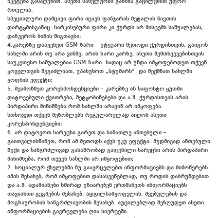
იკეტება გასაღებით. ასეთი სახელურის გახსნა გაცილებით უფრო
რთულია.
სპეციალური დამცავი ფირი იცავს ფანჯარას მეტალის ნივთის
დარტყმისგანაც. სარკისებური ფირი კი ქურდს არ მისცემს საშუალებას,
დაზვეროს ბინის შიგთავსი;
4.კარებზე დააყენეთ GSM ზარი – უტყუარი მეთოდი ქურდისთვის, გაიგოს
სახლში არის თუ არა ვინმე, არის ზარი კარზე. ასეთი შემთხვევებისთვის
საუკეთესო საშუალებაა GSM ზარი. სადაც არ უნდა იმყოფებოდეთ თქვენ
ყოველთვის შეგიძლიათ, უპასუხოთ „სტუმარს“ და შექმნათ სახლში
ყოფნის ეფექტი;
5. შეამოწმეთ კორესპონდენციები – კარებზე ან საფოსტო ყუთში
დატოვებული ქვითრები, შეტყობინებები და ა.შ. ქურდისთვის არის
პირდაპირი მინიშნება რომ სახლში არავინ არ იმყოფება.
სთხოვეთ თქვენ მეზობლებს რეგულარულად აიღონ ასეთი
კორესპონდენციები;
6. არ დატოვოთ სარეცხი გარეთ და სინათლე ანთებული –
გაითვალისწინეთ, რომ ამ მეთოდს აქვს უკუ ეფექტი. მუდმივად ანთებული
შუქი და ხანგრძლივად გასაშრობად გაფენილი სარეცხი არის პირდაპირი
მინიშნება, რომ თქვენ სახლში არ იმყოფებით;
7. სოციალურ ქსელებში ნუ გაავრცელებთ ინფორმაციებს და მიმოწერებს
იმის შესახებ, რომ იმყოფებით დასასვენებლად, თუ როდის დაბრუნდებით
და ა.შ. ადამიანები ხშირად უზიარებენ ერთმანეთს ინფორმაციებს
თავიანთი გეგმების შესახებ, ადგილსამყოფელის, შვებულების და
მოგზაურობის ხანგრძლივობის შესახებ. აუცილებლად შეზღუდეთ ასეთი
ინფორმაციების გავრცელება ღია სივრცეში.