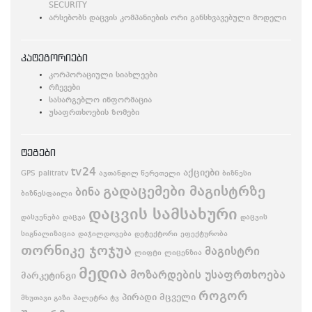
SECURITY
არსებობს დაცვის კომპანიების ორი განსხვავებული მოდელი
კატეგორიები
კორპორაციული სიახლეები
რჩევები
სასარგებლო ინფორმაცია
უსაფრთხოების ზომები
ტეგები
tv24
აქციები
GPS
palitratv
ავთანდილ წერეთელი
ბიზნესი
გადაცემები მაგისტრზე
ბინა
ბიზნესფაილი
დაცვის სამსახური
დასვენება
დაცვა
დაცვის
სიგნალიზაცია
დაჯილდოვება
დეტექტორი
ეფექტურობა
თორნიკე ჯოჯუა
მაგისტრი
ლიფტი
ლიცენზია
მედია
მოზარდების უსაფრთხოება
მარკეტინგი
როგორ
პირადი მცველი
მხუთავი გაზი
პალეტრა ტვ