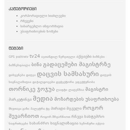
კატეგორიები
კორპორაციული სიახლეები
რჩევები
სასარგებლო ინფორმაცია
უსაფრთხოების ზომები
ტეგები
tv24
აქციები
GPS
palitratv
ავთანდილ წერეთელი
ბიზნესი
გადაცემები მაგისტრზე
ბინა
ბიზნესფაილი
დაცვის სამსახური
დასვენება
დაცვა
დაცვის
სიგნალიზაცია
დაჯილდოვება
დეტექტორი
ეფექტურობა
თორნიკე ჯოჯუა
მაგისტრი
ლიფტი
ლიცენზია
მედია
მოზარდების უსაფრთხოება
მარკეტინგი
როგორ
პირადი მცველი
მხუთავი გაზი
პალეტრა ტვ
შევარჩიოთ
რჩევა
სასტუმრო
როგორ შრვარჩიოთ
სახანძრო სიგნალიზაცია
საფრთხეები
სეზონური აქცია