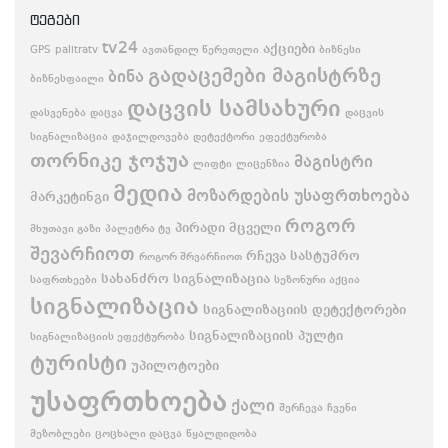
ტეგები
tv24
აქციები
GPS
palitratv
ავთანდილ წერეთელი
ბიზნესი
გადაცემები მაგისტრზე
ბინა
ბიზნესფაილი
დაცვის სამსახური
დასვენება
დაცვა
დაცვის
სიგნალიზაცია
დაჯილდოვება
დეტექტორი
ეფექტურობა
თორნიკე ჯოჯუა
მაგისტრი
ლიფტი
ლიცენზია
მედია
მოზარდების უსაფრთხოება
მარკეტინგი
როგორ
პირადი მცველი
მხუთავი გაზი
პალეტრა ტვ
შევარჩიოთ
რჩევა
სასტუმრო
როგორ შრვარჩიოთ
სახანძრო სიგნალიზაცია
საფრთხეები
სეზონური აქცია
სიგნალიზაცია
სიგნალიზაციის დეტექტორები
სიგნალიზაციის პულტი
სიგნალიზაციის ეფექტურობა
ტურისტი
უპილოტოები
უსაფრთხოება
ქალი
შერჩევა
ჩვენი
მეზობლები
ცოცხალი დაცვა
წყალდიდობა