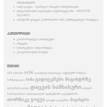
ინციდენტებში
იაფი დაცვა – ფარული რისკები ბიზნესისთვის
უსაფრთხოების სერვისები საქართველოში – MAGISTRI
SECURITY
არსებობს დაცვის კომპანიების ორი განსხვავებული მოდელი
კატეგორიები
კორპორაციული სიახლეები
რჩევები
სასარგებლო ინფორმაცია
უსაფრთხოების ზომები
ტეგები
tv24
აქციები
GPS
palitratv
ავთანდილ წერეთელი
ბიზნესი
გადაცემები მაგისტრზე
ბინა
ბიზნესფაილი
დაცვის სამსახური
დასვენება
დაცვა
დაცვის
სიგნალიზაცია
დაჯილდოვება
დეტექტორი
ეფექტურობა
თორნიკე ჯოჯუა
მაგისტრი
ლიფტი
ლიცენზია