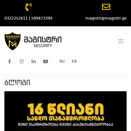
Skip
to
content
0322252611 | 599473399
magistri@magistri.ge
მაგისტრი
SECURITY
facebook
instagram
linkedin
youtube
RU
EN
ბლოგი