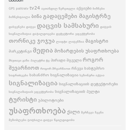
ტეგები
tv24
აქციები
GPS
palitratv
ავთანდილ წერეთელი
ბიზნესი
გადაცემები მაგისტრზე
ბინა
ბიზნესფაილი
დაცვის სამსახური
დასვენება
დაცვა
დაცვის
სიგნალიზაცია
დაჯილდოვება
დეტექტორი
ეფექტურობა
თორნიკე ჯოჯუა
მაგისტრი
ლიფტი
ლიცენზია
მედია
მოზარდების უსაფრთხოება
მარკეტინგი
როგორ
პირადი მცველი
მხუთავი გაზი
პალეტრა ტვ
შევარჩიოთ
რჩევა
სასტუმრო
როგორ შრვარჩიოთ
სახანძრო სიგნალიზაცია
საფრთხეები
სეზონური აქცია
სიგნალიზაცია
სიგნალიზაციის დეტექტორები
სიგნალიზაციის პულტი
სიგნალიზაციის ეფექტურობა
ტურისტი
უპილოტოები
უსაფრთხოება
ქალი
შერჩევა
ჩვენი
მეზობლები
ცოცხალი დაცვა
წყალდიდობა